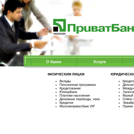
О банке
Услуги
ФИЗИЧЕСКИМ ЛИЦАМ
ЮРИДИЧЕСК
Вклады
Кредит
Пенсионная программа
Депози
Кредитование
Междун
ЮниорБанк
Залого
Платежи населения
Малый 
Денежные переводы, чеки
Online-
Кредитки
Эквайр
Москомприватбанк VIP
Прием 