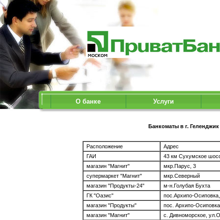
О банке
Услуги
Банкоматы в г. Геленджик
Расположение
Адрес
ГАИ
43 км Сухумское шос
магазин "Магнит"
мкр.Парус, 3
супермаркет "Магнит"
мкр.Северный
магазин "Продукты-24"
м-н.Голубая Бухта
ГК "Оазис"
пос.Архипо-Осиповка, 
магазин "Продукты"
пос. Архипо-Осиповка,
магазин "Магнит"
с. Дивноморское, ул.О