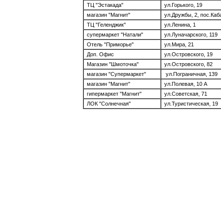
ТЦ "Эстакада"
ул.Горького, 19
магазин "Магнит"
ул.Дружбы, 2, пос.Каб
ТЦ "Геленджик"
ул.Ленина, 1
супермаркет "Натали"
ул.Луначарского, 119
Отель "Приморье"
ул.Мира, 21
Доп. Офис
ул.Островского, 19
Магазин "Шмоточка"
ул.Островского, 82
магазин "Супермаркет"
Недорогая
ул.Пограничная, 139
demyansk
и
sst
на
магазин "Магнит"
ул.Полевая, 10 А
гипермаркет "Магнит"
ул.Советская, 71
ЛОК "Солнечная"
ул.Туристическая, 19