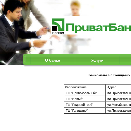
О банке
Услуги
Банкоматы в г. Голицыно
Расположение
Адрес
ТЦ "Привокзальный"
пл.Привокзальн
ТЦ "Новый"
пл.Привокзальн
ТЦ "Родовой герб"
ул.Можайское ш
ТЦ "Голицыно"
ул.Привокзальн